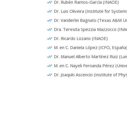
Dr. Rubén Ramos-García (INAOE)
Dr. Luis Oliveira (Institute for Syst
Dr. Vanderlei Bagnato (Texas A&M Un
Dra. Teresita Spezzia Mazzocco (IN
Dr. Ricardo Lozano (INAOE)
M. en C. Daniela López (ICFO, España
Dr. Manuel Alberto Martínez Ruiz (Lun
M. en C. Nayeli Fernanda Pérez (Univ
Dr. Joaquín Ascencio (Institute of Ph
Dr. Julio Sarabia Alonso (Texas A&M U
M. en C. Sara G. Bolivar (McGill Univer
Dr. Juan Pablo Cuanalo (Université de
Dr. Joaquín García (INAOE)
Dra. Cruz Elizabeth Corona (INAOE)