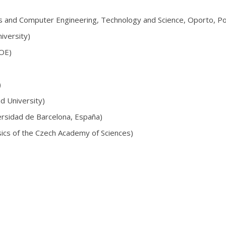
ems and Computer Engineering, Technology and Science, Oporto, Po
iversity)
AOE)
)
d University)
ersidad de Barcelona, España)
ysics of the Czech Academy of Sciences)
niversity)
sity, Canada)
 Technologie de Troyes, Francia)