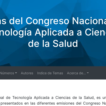
s del Congreso Nacion
nología Aplicada a Cien
de la Salud
Números
Autores
Indice de Temas
Acerca de...
l de Tecnología Aplicada a Ciencias de la Salud, es un
 presentados en las diferentes emisiones del Congreso N