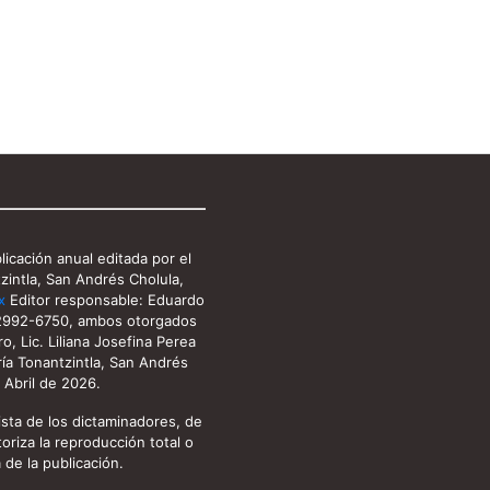
icación anual editada por el
tzintla, San Andrés Cholula,
x
Editor responsable: Eduardo
 2992-6750, ambos otorgados
, Lic. Liliana Josefina Perea
aría Tonantzintla, San Andrés
 Abril de 2026.
ista de los dictaminadores, de
toriza la reproducción total o
 de la publicación.