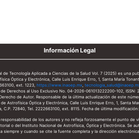
Información Legal
 de Tecnología Aplicada a Ciencias de la Salud Vol. 7 (2025) es una publ
física Óptica y Electrónica, Calle Luis Enrique Erro, 1, Santa María Tonan
2663100, ext. 1223,
https://www.inaoep.mx
,
tecnologia_salud@inaoep.m
a de Derechos al Uso Exclusivo No. 04-2026-061013222200-102, ISSN:
l Derecho de Autor. Responsable de la última actualización de este número
de Astrofísica Óptica y Electrónica, Calle Luis Enrique Erro, 1, Santa M
a, C.P. 72840, Tel. 2222663100, ext. 8115. Fecha de última modificación:
 responsabilidad de los autores y no refleja forzosamente el punto de v
rial o del Instituto Nacional de Astrofísica, Óptica y Electrónica. Se au
sta siempre y cuando se cite la fuente completa y la dirección electrónica